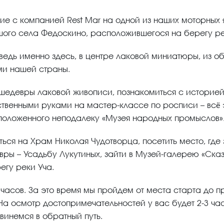
ие с компанией Rest Mar на одной из наших моторных
шого села Федоскино, расположившегося на берегу ре
, ведь именно здесь, в центре лаковой миниатюры, из
ми нашей страны.
я шедевры лаковой живописи, познакомиться с истори
бственными руками на мастер-классе по росписи – вс
оложенного неподалеку «Музея народных промыслов»
ся на Храм Николая Чудотворца, посетить место, где
ры – Усадьбу Лукутиных, зайти в Музей-галерею «Сказ
егу реки Уча.
часов. За это время мы пройдем от места старта до п
а осмотр достопримечательностей у вас будет 2-3 часа
винемся в обратный путь.