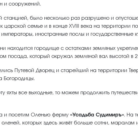
н и сооружений.
й станцией, было несколько раз разрушено и опустошен
к царской семье и в конце XVIII века на территории п
 императоры, иностранные послы и государственные к
дни находится городище с остатками земляных укрепл
ом посада, который окружал земляной вал высотой в 2
ились Путевой Дворец и старейший на территории Тве
ва Богородицы.
ту яхты все выходные, то можем продолжить путешеств
ка и посетим Оленью ферму
«Усадьба Судимиръ»
. На 
 оленей, которых здесь живёт больше сотни, маралам 