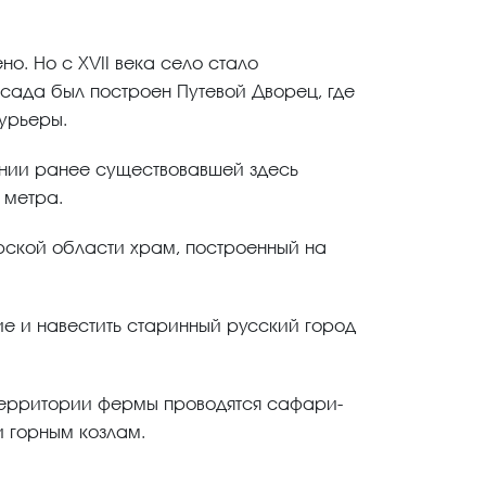
о. Но с XVII века село стало
осада был построен Путевой Дворец, где
урьеры.
ении ранее существовавшей здесь
 метра.
рской области храм, построенный на
ие и навестить старинный русский город
территории фермы проводятся сафари-
и горным козлам.