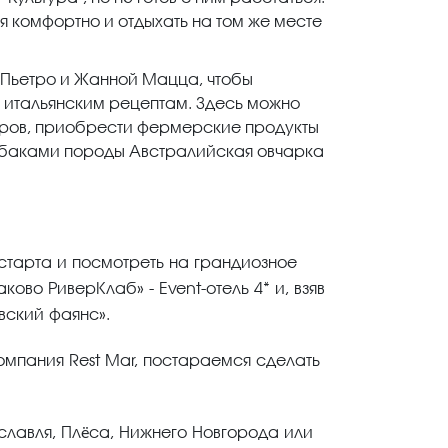
бя комфортно и отдыхать на том же месте
а Пьетро и Жанной Мацца, чтобы
о итальянским рецептам. Здесь можно
сыров, приобрести фермерские продукты
собаками породы Австралийская овчарка
старта и посмотреть на грандиозное
ово РиверКлаб» - Event-отель 4* и, взяв
вский фаянс».
омпания Rest Mar, постараемся сделать
славля, Плёса, Нижнего Новгорода или