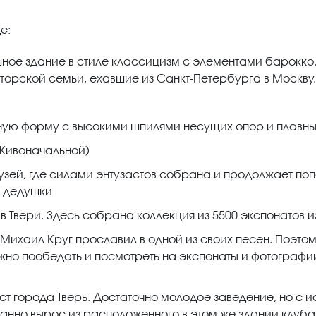
е:
ное здание в стиле классицизм с элементами барокко.
торской семьи, ехавшие из Санкт-Петербурга в Москву.
ную форму с высокими шпилями несущих опор и плавн
 Живоначальной)
зей, где силами энтузастов собрана и продолжает поп
и дедушки
в Твери. Здесь собрана коллекция из 5500 экспонатов и
ихаил Круг прославил в одной из своих песен. Поэтому 
жно пообедать и посмотреть на экспонаты и фотографи
ст города Тверь. Достаточно молодое заведение, но с ис
данно вырос из расположенного в этом же здании клуба "