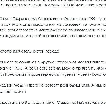
я - все это заставляет "молодежь 2000х" чувствовать се
30 км от Твери в селе Страшевичи. Основана в 1999 год
 и заниматься производством натуральных продуктов п
ней, поучаствовать в мастер-классе по изготовлению 
с лошадьми на местной конюшне или познакомиться с 
остопримечательностей города.
емного прогуляться в другую сторону от места нашего 
вскую ГРЭС. А если есть время, можно причалить «Конак
ждут Конаковский краеведческий музей и музей «Конако
одной глади никого не оставят равнодушными. А мы, к
 вашей памяти.
ешествие по Волге до Углича, Мышкина, Рыбинска, Яро