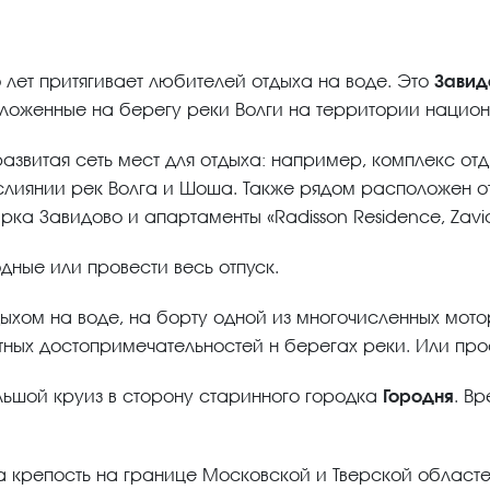
о лет притягивает любителей отдыха на воде. Это
Завид
оложенные на берегу реки Волги на территории национ
развитая сеть мест для отдыха: например, комплекс от
лиянии рек Волга и Шоша. Также рядом расположен отель
ка Завидово и апартаменты «Radisson Residence, Zavi
дные или провести весь отпуск.
хом на воде, на борту одной из многочисленных мотор
тных достопримечательностей н берегах реки. Или про
льшой круиз в сторону старинного городка
Городня
. В
ыла крепость на границе Московской и Тверской област