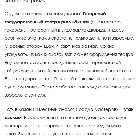
Казанский кремль.
Отдельного внимания заслуживает
Татарский
государственный театр кукол «Экият»
(с татарского –
«сказка»), построенный в виде замка-дворца, и здесь
себя чувствуют как в сказке не только дети, но и взрослые.
С разных сторон здания картинка разная, можно
угадывать, из каких сказок взят сюжет оформления театра.
Внутри театра легко представить себя героем какой-
нибудь удивительной сказки или гостем волшебного бала.
В репертуаре театра более 60 спектаклей на татарском и
русском языках. Театр работает как для детей, так и для
взрослого зрителя.
Есть в Казани и местный аналог «Города мастеров» -
Туган
авалым
. В оформленных в этностиле домиках проводят
мастер-классы, например, по лепке или изделиям из
кожи. Здесь можно вкусно поесть в столовой или