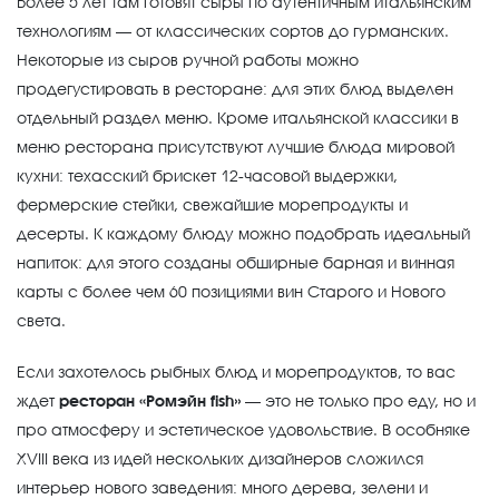
Более 5 лет там готовят сыры по аутентичным итальянским
технологиям — от классических сортов до гурманских.
Некоторые из сыров ручной работы можно
продегустировать в ресторане: для этих блюд выделен
отдельный раздел меню. Кроме итальянской классики в
меню ресторана присутствуют лучшие блюда мировой
кухни: техасский брискет 12-часовой выдержки,
фермерские стейки, свежайшие морепродукты и
десерты. К каждому блюду можно подобрать идеальный
напиток: для этого созданы обширные барная и винная
карты с более чем 60 позициями вин Старого и Нового
света.
Если захотелось рыбных блюд и морепродуктов, то вас
ждет
ресторан «Ромэйн fish»
— это не только про еду, но и
про атмосферу и эстетическое удовольствие. В особняке
XVIII века из идей нескольких дизайнеров сложился
интерьер нового заведения: много дерева, зелени и