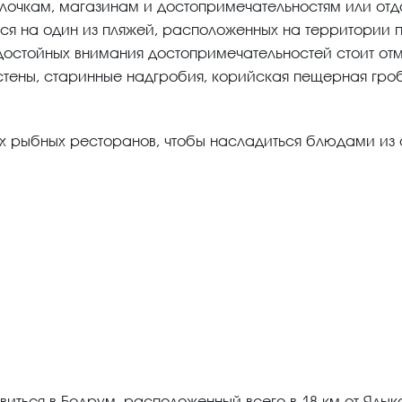
улочкам, магазинам и достопримечательностям или отдо
ься на один из пляжей, расположенных на территории
достойных внимания достопримечательностей стоит от
 стены, старинные надгробия, корийская пещерная гро
ых рыбных ресторанов, чтобы насладиться блюдами из
иться в Бодрум, расположенный всего в 18 км от Ялык