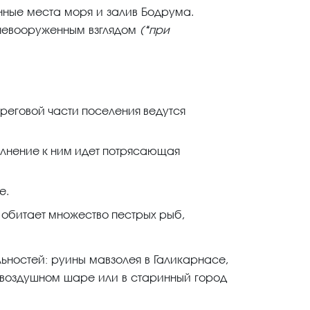
аенные места моря и залив Бодрума.
 невооруженным взглядом
(*при
реговой части поселения ведутся
полнение к ним идет потрясающая
е.
 обитает множество пестрых рыб,
ьностей: руины мавзолея в Галикарнасе,
 воздушном шаре или в старинный город