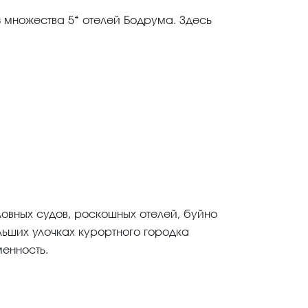
з множества 5* отелей Бодрума. Здесь
ловных судов, роскошных отелей, буйно
льших улочках курортного городка
енность.