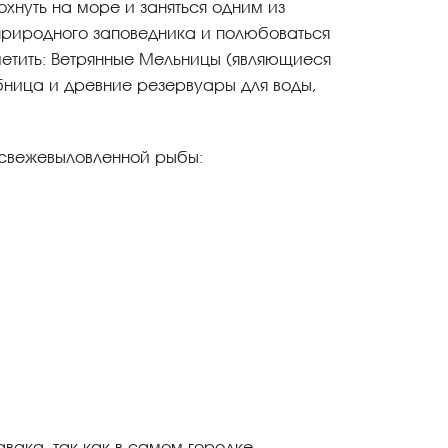
хнуть на море и заняться одним из
 природного заповедника и полюбоваться
метить: Ветрянные Мельницы (являющиеся
бница и древние резервуары для воды,
 свежевыловленной рыбы:
авака, так как в самом городке