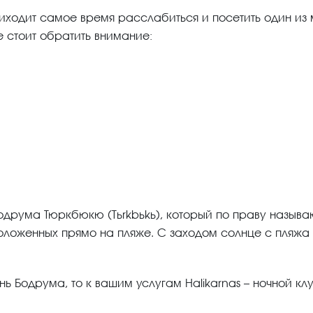
ходит самое время расслабиться и посетить один из 
е стоит обратить внимание:
одрума Тюркбюкю (Türkbükü), который по праву называ
оложенных прямо на пляже. С заходом солнце с пляжа
ь Бодрума, то к вашим услугам Halikarnas – ночной кл