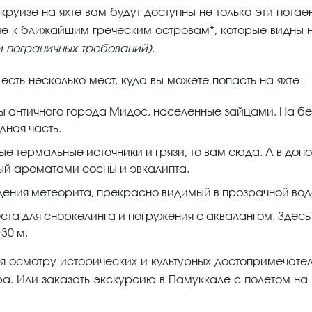
 круизе на яхте вам будут доступны не только эти пот
ие к ближайшим греческим островам*, которые видны
 пограничных требований)
.
сть несколько мест, куда вы можете попасть на яхте:
ны античного города Мидос, населенные зайцами. На бе
дная часть.
е термальные источники и грязи, то вам сюда. А в до
ый ароматами сосны и эвкалипта.
дения метеорита, прекрасно видимый в прозрачной вод
ста для сноркелинга и погружения с аквалангом. Здесь
30 м.
 осмотру исторических и культурных достопримечател
а. Или заказать экскурсию в Памуккале с полетом на