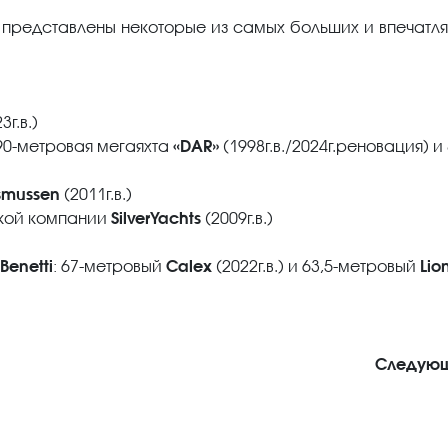
и представлены некоторые из самых больших и впечат
3г.в.)
0-метровая мегаяхта
«DAR»
(1998г.в./2024г.реновация) и 
smussen
(2011г.в.)
кой компании
SilverYachts
(2009г.в.)
Benetti
: 67-метровый
Calex
(2022г.в.) и 63,5-метровый
Lio
Следую