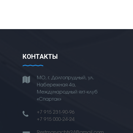
КОНТАКТЫ
МО, г. Долгопрудный, ул.
Набережная 4а,
Международный яхт-клуб
«Спартак»
+7 915 231-90-96
+7 915 000-24-24
Restmaryachts24@gmail.com