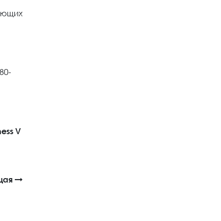
ляющих
80-
ness
V
щая