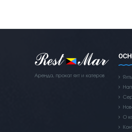
ОСН
Аренда, прокат яхт и катеров
Яхт
Нап
Се
Нов
О к
Кон