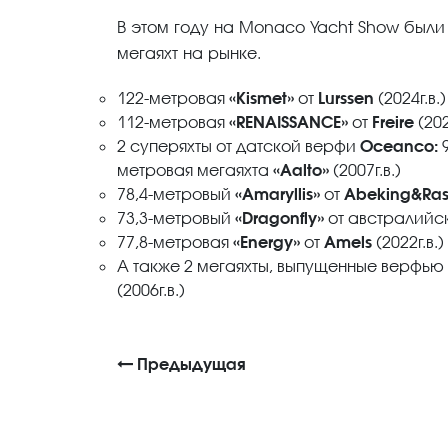
В этом году на Monaco Yacht Show был
мегаяхт на рынке.
122-метровая
«Kismet»
от
Lurssen
(2024г.в.)
112-метровая
«RENAISSANCE»
от
Freire
(202
2 суперяхты от датской верфи
Oceanco:
9
метровая мегаяхта
«Aalto»
(2007г.в.)
78,4-метровый
«Amaryllis»
от
Abeking&Ra
73,3-метровый
«Dragonfly»
от австралийс
77,8-метровая
«Energy»
от
Amels
(2022г.в.)
А также 2 мегаяхты, выпущенные верфью
(2006г.в.)
Предыдущая