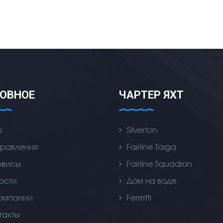
ОВНОЕ
ЧАРТЕР ЯХТ
ы
Silverton
равления
Fairline Targa
рвисы
Fairline Squadron
ости
Дом на воде
омпании
Ferretti
такты