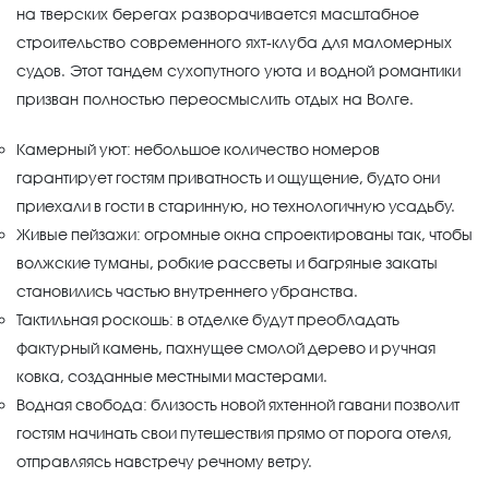
на тверских берегах разворачивается масштабное
строительство современного яхт-клуба для маломерных
судов. Этот тандем сухопутного уюта и водной романтики
призван полностью переосмыслить отдых на Волге.
Камерный уют: небольшое количество номеров
гарантирует гостям приватность и ощущение, будто они
приехали в гости в старинную, но технологичную усадьбу.
Живые пейзажи: огромные окна спроектированы так, чтобы
волжские туманы, робкие рассветы и багряные закаты
становились частью внутреннего убранства.
Тактильная роскошь: в отделке будут преобладать
фактурный камень, пахнущее смолой дерево и ручная
ковка, созданные местными мастерами.
Водная свобода: близость новой яхтенной гавани позволит
гостям начинать свои путешествия прямо от порога отеля,
отправляясь навстречу речному ветру.