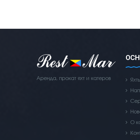
ОСН
Аренда, прокат яхт и катеров
Яхт
Нап
Се
Нов
О к
Кон