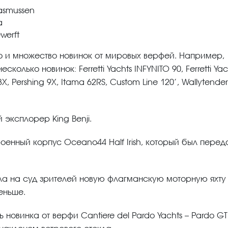
Rasmussen
a
werft
о и множество новинок от мировых верфей. Например,
колько новинок: Ferretti Yachts INFYNITO 90, Ferretti Yac
 8X, Pershing 9X, Itama 62RS, Custom Line 120’, Wallytende
эксплорер King Benji.
оенный корпус Oceano44 Half Irish, который был перед
ла на суд зрителей новую флагманскую моторную яхту
еньше.
новинка от верфи Cantiere del Pardo Yachts – Pardo GT