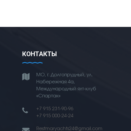
КОНТАКТЫ
МО, г. Долгопрудный, ул.
Набережная 4а,
Международный яхт-клуб
«Спартак»
+7 915 231-90-96
+7 915 000-24-24
Restmaryachts24@gmail.com