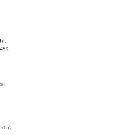
hts
r48X,
ан
 75 с