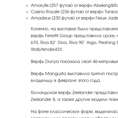
Amaryllis (257 футов) от верфи Abeking&
Casino Royale (236 футов) от верфи Tanko
Amadeus (230 футов) от верфи Neue Jade
Конечно, на выставке было представлен
верфь Ferretti Group представила сразу нес
670, Riva 82’ Diva, Riva 90’ Argo, Pershing
Wallytender43X.
Верфь Dunya показала свой 46-метровый 
Верфь Mangusta выставила третий постр
владельцу в феврале этого года.
Голландская верфь Zeelander представи
Zeelander 8, а также другие модели пом
На фоне классических форм, выделялась 