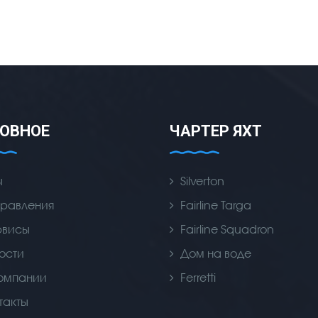
ОВНОЕ
ЧАРТЕР ЯХТ
ы
Silverton
равления
Fairline Targa
рвисы
Fairline Squadron
ости
Дом на воде
омпании
Ferretti
такты