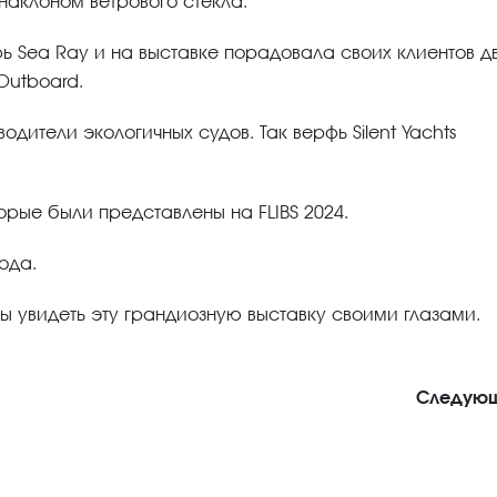
аклоном ветрового стекла.
фь Sea Ray и на выставке порадовала своих клиентов д
Outboard.
дители экологичных судов. Так верфь Silent Yachts
торые были представлены на FLIBS 2024.
ода.
ы увидеть эту грандиозную выставку своими глазами.
Следую