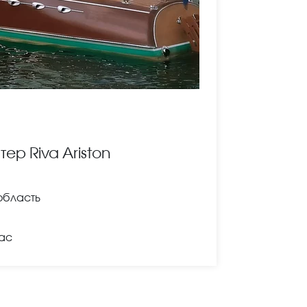
ер Riva Ariston
область
час