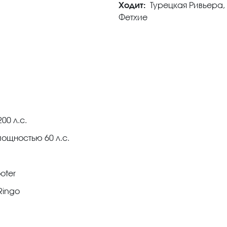
Ходит:
Турецкая Ривьера,
Фетхие
00 л.с.
ощностью 60 л.с.
oter
Ringo