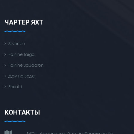
ЧАРТЕР ЯХТ
Silverton
Fairline Targa
Fairline Squadron
Дом на воде
Ferretti
КОНТАКТЫ
МО, г. Долгопрудный, ул. Набережная 4а,